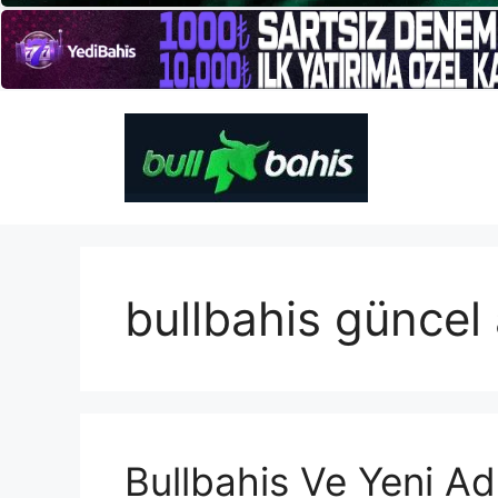
İçeriğe
atla
bullbahis güncel 
Bullbahis Ve Yeni A