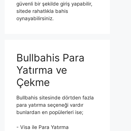
güvenli bir şekilde giriş yapabilir,
sitede rahatlıkla bahis
oynayabilirsiniz.
Bullbahis Para
Yatırma ve
Çekme
Bullbahis sitesinde dörtden fazla
para yatırma seçeneği vardır
bunlardan en popülerleri ise;
- Visa ile Para Yatırma