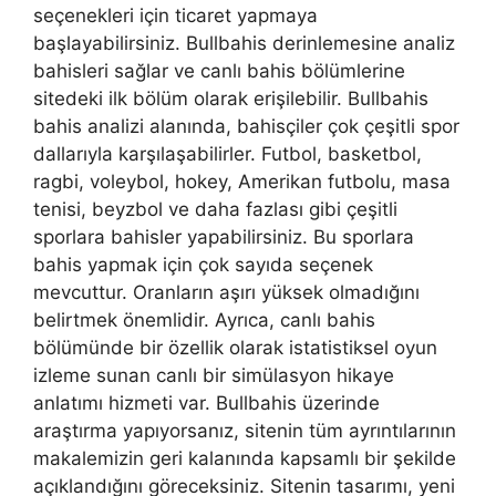
seçenekleri için ticaret yapmaya
başlayabilirsiniz. Bullbahis derinlemesine analiz
bahisleri sağlar ve canlı bahis bölümlerine
sitedeki ilk bölüm olarak erişilebilir. Bullbahis
bahis analizi alanında, bahisçiler çok çeşitli spor
dallarıyla karşılaşabilirler. Futbol, ​​basketbol, ​​
ragbi, voleybol, hokey, Amerikan futbolu, masa
tenisi, beyzbol ve daha fazlası gibi çeşitli
sporlara bahisler yapabilirsiniz. Bu sporlara
bahis yapmak için çok sayıda seçenek
mevcuttur. Oranların aşırı yüksek olmadığını
belirtmek önemlidir. Ayrıca, canlı bahis
bölümünde bir özellik olarak istatistiksel oyun
izleme sunan canlı bir simülasyon hikaye
anlatımı hizmeti var. Bullbahis üzerinde
araştırma yapıyorsanız, sitenin tüm ayrıntılarının
makalemizin geri kalanında kapsamlı bir şekilde
açıklandığını göreceksiniz. Sitenin tasarımı, yeni