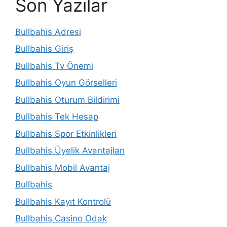
Son Yazılar
Bullbahis Adresi
Bullbahis Giriş
Bullbahis Tv Önemi
Bullbahis Oyun Görselleri
Bullbahis Oturum Bildirimi
Bullbahis Tek Hesap
Bullbahis Spor Etkinlikleri
Bullbahis Üyelik Avantajları
Bullbahis Mobil Avantaj
Bullbahis
Bullbahis Kayıt Kontrolü
Bullbahis Casino Odak