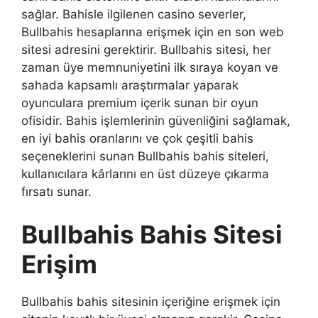
sağlar. Bahisle ilgilenen casino severler,
Bullbahis hesaplarına erişmek için en son web
sitesi adresini gerektirir. Bullbahis sitesi, her
zaman üye memnuniyetini ilk sıraya koyan ve
sahada kapsamlı araştırmalar yaparak
oyunculara premium içerik sunan bir oyun
ofisidir. Bahis işlemlerinin güvenliğini sağlamak,
en iyi bahis oranlarını ve çok çeşitli bahis
seçeneklerini sunan Bullbahis bahis siteleri,
kullanıcılara kârlarını en üst düzeye çıkarma
fırsatı sunar.
Bullbahis Bahis Sitesi
Erişim
Bullbahis bahis sitesinin içeriğine erişmek için