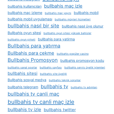
bullbahis maç izle
bullbahis kullanıcıları
bullbahis maç izleme
bullbahis mobil
bullbahis maç yayını
bullbahis mobil uygulaması
bullbahis müşteri hizmetleri
bullbahis nasıl bir site
bullbahis nasıl üye olunur
Bullbahis oyun sitesi
bullbahis oyun sitesi yüksek bahisler
bullbahis para yatirma
bullbahis oyun şirketi
Bullbahis para yatırma
Bullbahis para çekme
bullbahis popüler casino
Bullbahis Promosyon
bullbahis promosyon kodu
bullbahis sanal sporlar
bullbahis sayfası
bullbahis servis üyelik i̇şlemleri
bullbahis sitesi
bullbahis site üyeliği
Bullbahis sosyal medya
bullbahis teknik sorunlar
bullbahis tv
bullbahis telegram
bullbahis tv adımları
bullbahis tv canli maç
bullbahis tv canli maç izle
bullbahis tv izle
bullbahis twitter