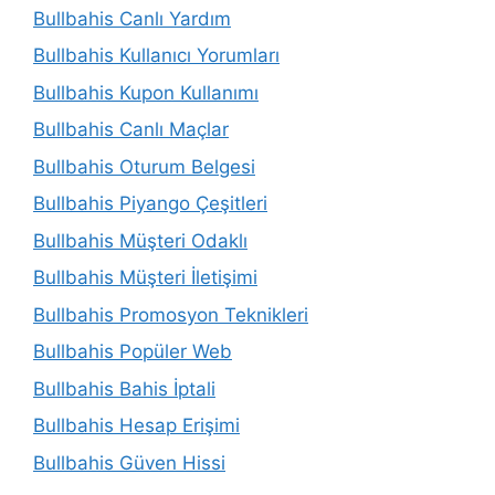
Bullbahis Canlı Yardım
Bullbahis Kullanıcı Yorumları
Bullbahis Kupon Kullanımı
Bullbahis Canlı Maçlar
Bullbahis Oturum Belgesi
Bullbahis Piyango Çeşitleri
Bullbahis Müşteri Odaklı
Bullbahis Müşteri İletişimi
Bullbahis Promosyon Teknikleri
Bullbahis Popüler Web
Bullbahis Bahis İptali
Bullbahis Hesap Erişimi
Bullbahis Güven Hissi