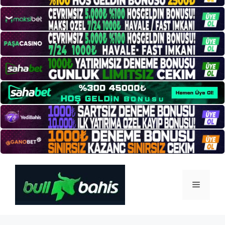
İçeriğe
atla
Menü