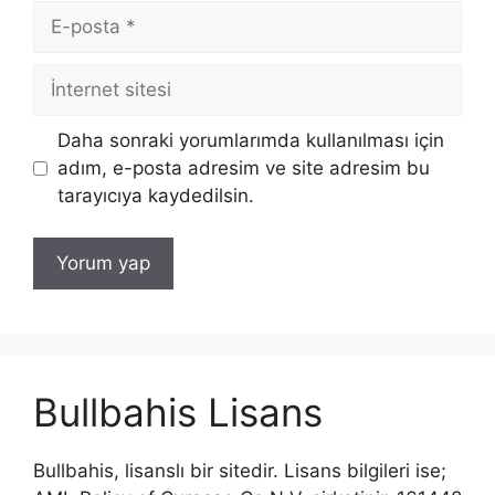
E-
posta
İnternet
sitesi
Daha sonraki yorumlarımda kullanılması için
adım, e-posta adresim ve site adresim bu
tarayıcıya kaydedilsin.
Bullbahis Lisans
Bullbahis, lisanslı bir sitedir. Lisans bilgileri ise;