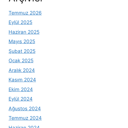
Temmuz 2026
Eylül 2025
Haziran 2025
Mayıs 2025
Şubat 2025
Ocak 2025
Aralık 2024
Kasım 2024
Ekim 2024
Eylül 2024
Ağustos 2024
Temmuz 2024
Haziran 2024