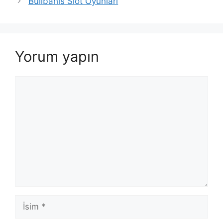
Bullbahis Slot Oyunları
Yorum yapın
Yorum
İsim