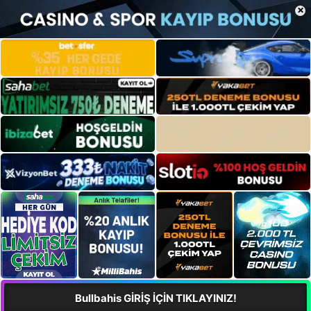
×
Bullbahis GİRİŞ İÇİN TIKLAYINIZ!