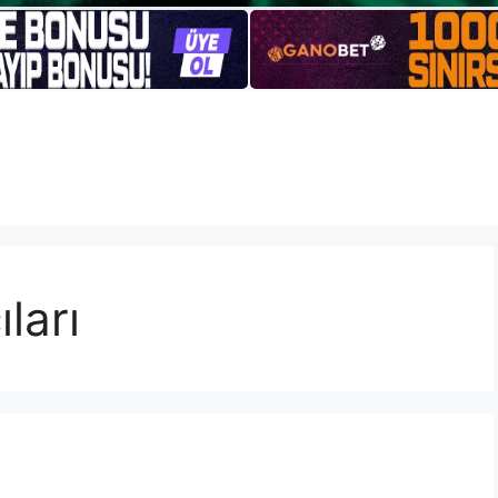
ıları