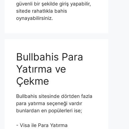
güvenli bir şekilde giriş yapabilir,
sitede rahatlıkla bahis
oynayabilirsiniz.
Bullbahis Para
Yatırma ve
Çekme
Bullbahis sitesinde dörtden fazla
para yatırma seçeneği vardır
bunlardan en popülerleri ise;
- Visa ile Para Yatırma