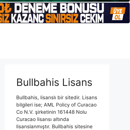
Bullbahis Lisans
Bullbahis, lisanslı bir sitedir. Lisans
bilgileri ise; AML Policy of Curacao
Co N.V. şirketinin 161448 Nolu
Curacao lisansı altında
lisanslanmıştır. Bullbahis sitesine