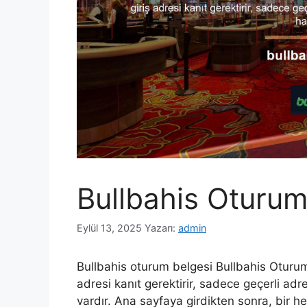
Bullbahis Oturum
Eylül 13, 2025
Yazarı:
admin
Bullbahis oturum belgesi Bullbahis Oturum 
adresi kanıt gerektirir, sadece geçerli adr
vardır. Ana sayfaya girdikten sonra, bir he