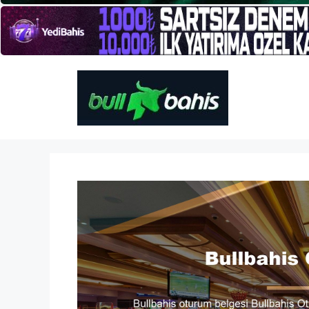
İçeriğe
atla