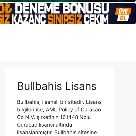
Bullbahis Lisans
Bullbahis, lisanslı bir sitedir. Lisans
bilgileri ise; AML Policy of Curacao
Co N.V. şirketinin 161448 Nolu
Curacao lisansı altında
lisanslanmıştır. Bullbahis sitesine