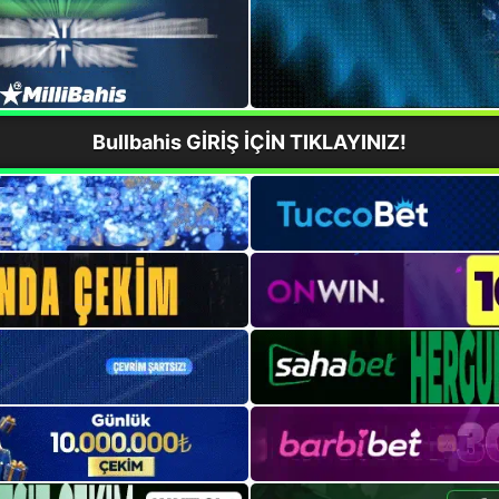
Bullbahis GİRİŞ İÇİN TIKLAYINIZ!