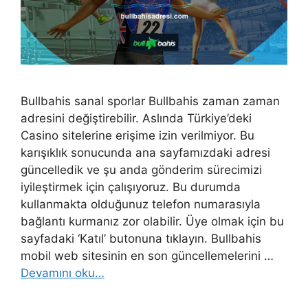
Bullbahis sanal sporlar Bullbahis zaman zaman
adresini değiştirebilir. Aslında Türkiye’deki
Casino sitelerine erişime izin verilmiyor. Bu
karışıklık sonucunda ana sayfamızdaki adresi
güncelledik ve şu anda gönderim sürecimizi
iyileştirmek için çalışıyoruz. Bu durumda
kullanmakta olduğunuz telefon numarasıyla
bağlantı kurmanız zor olabilir. Üye olmak için bu
sayfadaki ‘Katıl’ butonuna tıklayın. Bullbahis
mobil web sitesinin en son güncellemelerini …
Devamını oku…