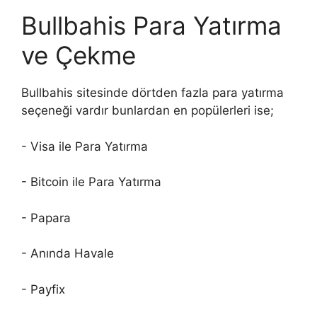
Bullbahis Para Yatırma
ve Çekme
Bullbahis sitesinde dörtden fazla para yatırma
seçeneği vardır bunlardan en popülerleri ise;
- Visa ile Para Yatırma
- Bitcoin ile Para Yatırma
- Papara
- Anında Havale
- Payfix