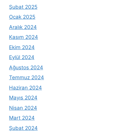
Şubat 2025
Ocak 2025
Aralık 2024
Kasım 2024
Ekim 2024
Eylül 2024
Ağustos 2024
Temmuz 2024
Haziran 2024
Mayıs 2024
Nisan 2024
Mart 2024
Şubat 2024