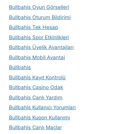
Bullbahis Oyun Görselleri
Bullbahis Oturum Bildirimi
Bullbahis Tek Hesap
Bullbahis Spor Etkinlikleri
Bullbahis Üyelik Avantajları
Bullbahis Mobil Avantaj
Bullbahis
Bullbahis Kayıt Kontrolü
Bullbahis Casino Odak
Bullbahis Canlı Yardım
Bullbahis Kullanıcı Yorumları
Bullbahis Kupon Kullanımı
Bullbahis Canlı Maçlar