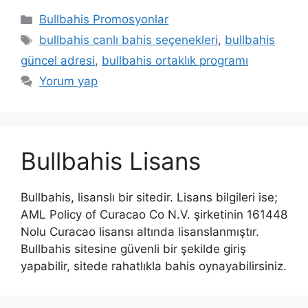
Kategoriler
Bullbahis Promosyonlar
Etiketler
bullbahis canlı bahis seçenekleri
,
bullbahis
güncel adresi
,
bullbahis ortaklık programı
Yorum yap
Bullbahis Lisans
Bullbahis, lisanslı bir sitedir. Lisans bilgileri ise;
AML Policy of Curacao Co N.V. şirketinin 161448
Nolu Curacao lisansı altında lisanslanmıştır.
Bullbahis sitesine güvenli bir şekilde giriş
yapabilir, sitede rahatlıkla bahis oynayabilirsiniz.