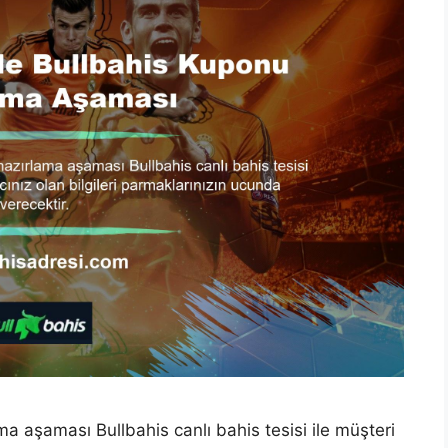
a aşaması Bullbahis canlı bahis tesisi ile müşteri