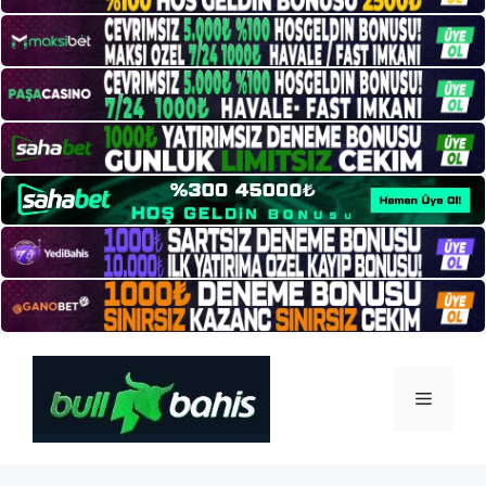
İçeriğe
atla
Menü