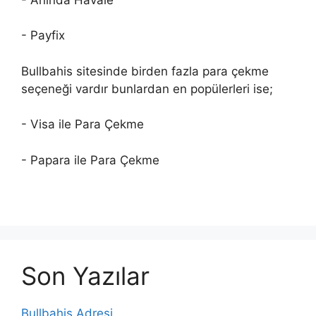
- Payfix
Bullbahis sitesinde birden fazla para çekme
seçeneği vardır bunlardan en popülerleri ise;
- Visa ile Para Çekme
- Papara ile Para Çekme
Son Yazılar
Bullbahis Adresi