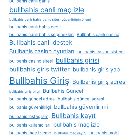
Bullbahis canli bahis
bullbahis canli maç izle
bullbahis canlı bahis bahis sitesi güvenliğinin önemi
bullbahis canlı bahis nedir
bullbahis canlı bahis seçenekleri
Bullbahis canlı casino
Bullbahis canlı destek
Bullbahis casino oyunları
bullbahis casino sistemi
bullbahis girisi
bullbahis casino sitesi
bullbahis giris twitter
bullbahis giris yap
Bullbahis Giriş
Bullbahis giriş adresi
Bullbahis Güncel
bullbahis giriş bilgi
bullbahis güncel adres
bullbahis güncel adresi
bullbahis güvenlir mi
bullbahis güvenilirliği
Bullbahis kayıt
bullbahis instagram
bullbahis maç izle
bullbahis kullanıcıları
bullbahis maç izleme
bullbahis mobil
bullbahis maç yayını