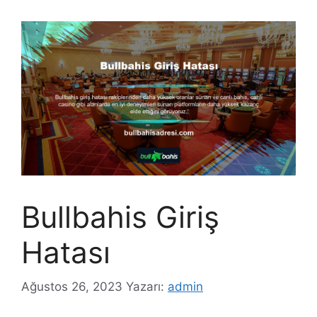
Bullbahis Giriş
Hatası
Ağustos 26, 2023
Yazarı:
admin