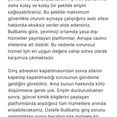
daha kolay ve kolay bir şekilde erişim
sağlayabilirsiniz. Bu şekilde maksimum
güvenlikle oturum açmaya çalıştığınız web sitesi
hakkında eksiksiz veriler elde edersiniz.
Bullbahis göre, çevrimiçi ortamda yasa dışı
hizmetler yayınlayan platformlar, Avrupa casino
sitelerine ait olabilir. Bu nedenle sorunsuz
hizmet için en uygun değere sahip adres olarak
karşımıza çıkmaktadır.
Giriş adresinin kapatılmasından sonra sitenin
kapatılıp kapatılmadığı sorusunun gündeme
geldiğini görebiliriz. Ama bunun hakkında kötü
düşünmene gerek yok. Erişim durdurulduktan
sonra, güncel kimlik bilgilerini paylaşan
platformlarda aradığınız tüm hizmetlere anında
erişebileceksiniz. Üstelik Bullbahis giriş sorunu
giderildikten sonra hesabınızda rastgele bir