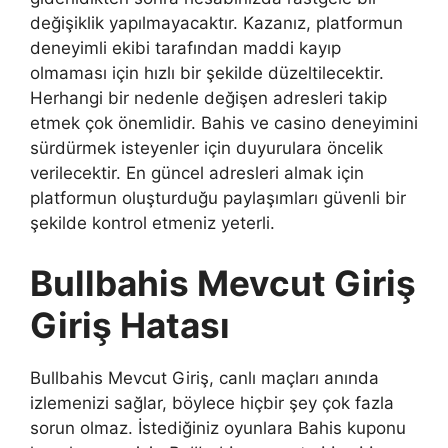
değişiklik yapılmayacaktır. Kazanız, platformun
deneyimli ekibi tarafından maddi kayıp
olmaması için hızlı bir şekilde düzeltilecektir.
Herhangi bir nedenle değişen adresleri takip
etmek çok önemlidir. Bahis ve casino deneyimini
sürdürmek isteyenler için duyurulara öncelik
verilecektir. En güncel adresleri almak için
platformun oluşturduğu paylaşımları güvenli bir
şekilde kontrol etmeniz yeterli.
Bullbahis Mevcut Giriş
Giriş Hatası
Bullbahis Mevcut Giriş, canlı maçları anında
izlemenizi sağlar, böylece hiçbir şey çok fazla
sorun olmaz. İstediğiniz oyunlara Bahis kuponu