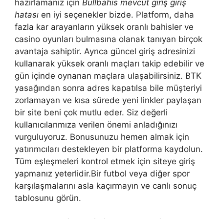
hazırlamanız için
Bullbahis mevcut giriş giriş
hatası
en iyi seçenekler bizde. Platform, daha
fazla kar arayanların yüksek oranlı bahisler ve
casino oyunları bulmasına olanak tanıyan birçok
avantaja sahiptir. Ayrıca güncel giriş adresinizi
kullanarak yüksek oranlı maçları takip edebilir ve
gün içinde oynanan maçlara ulaşabilirsiniz. BTK
yasağından sonra adres kapatılsa bile müşteriyi
zorlamayan ve kısa sürede yeni linkler paylaşan
bir site beni çok mutlu eder. Siz değerli
kullanıcılarımıza verilen önemi anladığınızı
vurguluyoruz. Bonusunuzu hemen almak için
yatırımcıları destekleyen bir platforma kaydolun.
Tüm eşleşmeleri kontrol etmek için siteye giriş
yapmanız yeterlidir.Bir futbol veya diğer spor
karşılaşmalarını asla kaçırmayın ve canlı sonuç
tablosunu görün.