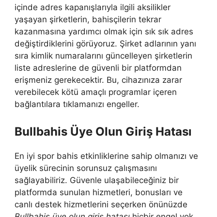
içinde adres kapanışlarıyla ilgili aksilikler
yaşayan şirketlerin, bahisçilerin tekrar
kazanmasına yardımcı olmak için sık sık adres
değiştirdiklerini görüyoruz. Şirket adlarının yanı
sıra kimlik numaralarını güncelleyen şirketlerin
liste adreslerine de güvenli bir platformdan
erişmeniz gerekecektir. Bu, cihazınıza zarar
verebilecek kötü amaçlı programlar içeren
bağlantılara tıklamanızı engeller.
Bullbahis Üye Olun Giriş Hatası
En iyi spor bahis etkinliklerine sahip olmanızı ve
üyelik sürecinin sorunsuz çalışmasını
sağlayabiliriz. Güvenle ulaşabileceğiniz bir
platformda sunulan hizmetleri, bonusları ve
canlı destek hizmetlerini seçerken önünüzde
Bullbahis üye olun giriş hatası
hiçbir engel yok