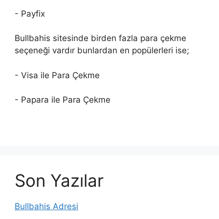
- Payfix
Bullbahis sitesinde birden fazla para çekme
seçeneği vardır bunlardan en popülerleri ise;
- Visa ile Para Çekme
- Papara ile Para Çekme
Son Yazılar
Bullbahis Adresi