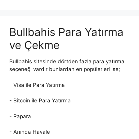
Bullbahis Para Yatırma
ve Çekme
Bullbahis sitesinde dörtden fazla para yatırma
seçeneği vardır bunlardan en popülerleri ise;
- Visa ile Para Yatırma
- Bitcoin ile Para Yatırma
- Papara
- Anında Havale