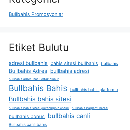
Bullbahis Promosyonlar
Etiket Bulutu
adresi bullbahis
bahis sitesi bullbahis
bullbahis
Bullbahis Adres
bullbahis adresi
bullbahis adresi nasıl ortak olunur
Bullbahis Bahis
bullbahis bahis platformu
Bullbahis bahis sitesi
bullbahis bahis sitesi güvenliğinin önemi
bullbahis bağlantı hatası
bullbahis canli
bullbahis bonus
Bullbahis canli bahis