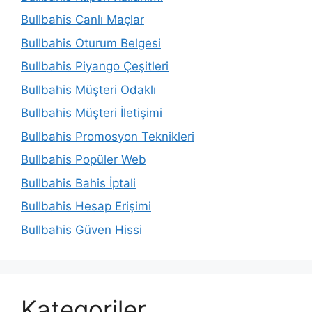
Bullbahis Canlı Maçlar
Bullbahis Oturum Belgesi
Bullbahis Piyango Çeşitleri
Bullbahis Müşteri Odaklı
Bullbahis Müşteri İletişimi
Bullbahis Promosyon Teknikleri
Bullbahis Popüler Web
Bullbahis Bahis İptali
Bullbahis Hesap Erişimi
Bullbahis Güven Hissi
Kategoriler