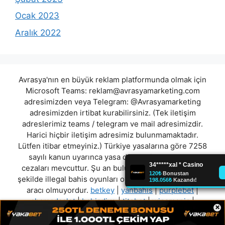
Ocak 2023
Aralık 2022
Avrasya'nın en büyük reklam platformunda olmak için
Microsoft Teams:
reklam@avrasyamarketing.com
adresimizden veya Telegram: @Avrasyamarketing
adresimizden irtibat kurabilirsiniz. (Tek iletişim
adreslerimiz teams / telegram ve mail adresimizdir.
Harici hiçbir iletişim adresimiz bulunmamaktadır.
Lütfen itibar etmeyiniz.) Türkiye yasalarına göre 7258
sayılı kanun uyarınca yasa dışı bahis oynamanın
cezaları mevcuttur. Şu an bulunduğunuz site hiç bir
şekilde illegal bahis oyunları oynatmıyor ve oynamaya
aracı olmuyordur.
betkey
|
yanbahis
|
purplebet
|
chamadaslot
|
bahisdiyo
|
titobet
|
winsmania
|
×
betzmark