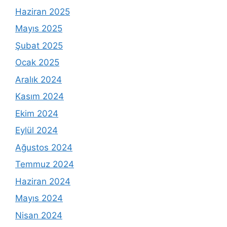
Haziran 2025
Mayıs 2025
Şubat 2025
Ocak 2025
Aralık 2024
Kasım 2024
Ekim 2024
Eylül 2024
Ağustos 2024
Temmuz 2024
Haziran 2024
Mayıs 2024
Nisan 2024