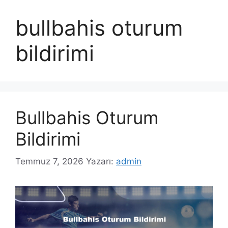
bullbahis oturum
bildirimi
Bullbahis Oturum
Bildirimi
Temmuz 7, 2026
Yazarı:
admin