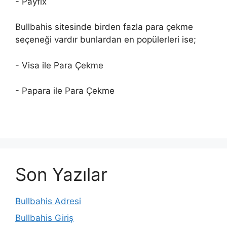
- Payfix
Bullbahis sitesinde birden fazla para çekme
seçeneği vardır bunlardan en popülerleri ise;
- Visa ile Para Çekme
- Papara ile Para Çekme
Son Yazılar
Bullbahis Adresi
Bullbahis Giriş