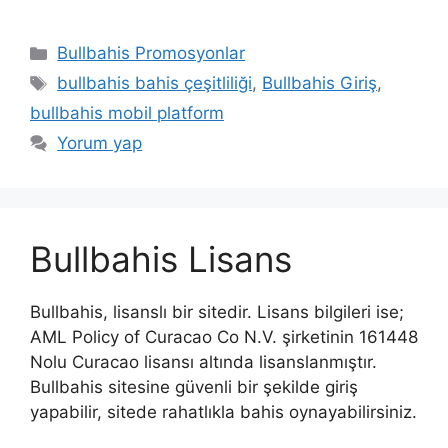
Kategoriler
Bullbahis Promosyonlar
Etiketler
bullbahis bahis çeşitliliği
,
Bullbahis Giriş
,
bullbahis mobil platform
Yorum yap
Bullbahis Lisans
Bullbahis, lisanslı bir sitedir. Lisans bilgileri ise;
AML Policy of Curacao Co N.V. şirketinin 161448
Nolu Curacao lisansı altında lisanslanmıştır.
Bullbahis sitesine güvenli bir şekilde giriş
yapabilir, sitede rahatlıkla bahis oynayabilirsiniz.