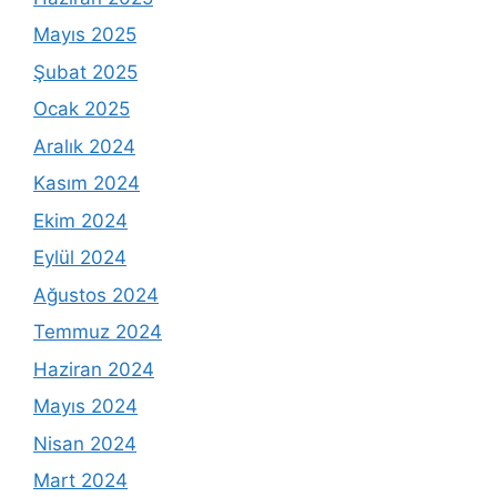
Mayıs 2025
Şubat 2025
Ocak 2025
Aralık 2024
Kasım 2024
Ekim 2024
Eylül 2024
Ağustos 2024
Temmuz 2024
Haziran 2024
Mayıs 2024
Nisan 2024
Mart 2024