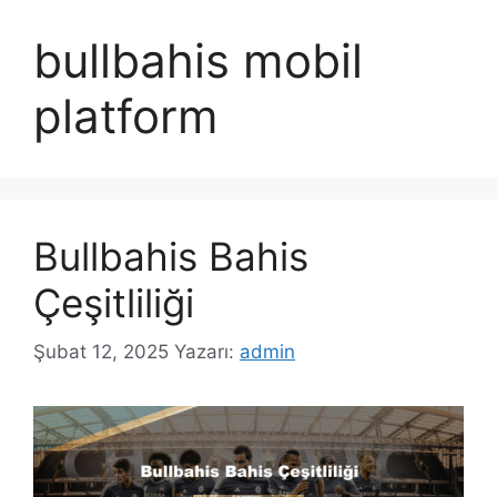
bullbahis mobil
platform
Bullbahis Bahis
Çeşitliliği
Şubat 12, 2025
Yazarı:
admin