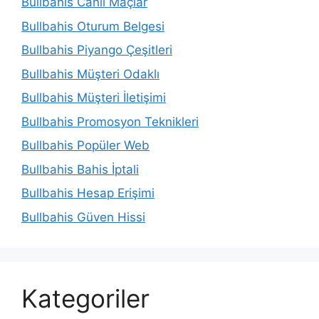
Bullbahis Canlı Maçlar
Bullbahis Oturum Belgesi
Bullbahis Piyango Çeşitleri
Bullbahis Müşteri Odaklı
Bullbahis Müşteri İletişimi
Bullbahis Promosyon Teknikleri
Bullbahis Popüler Web
Bullbahis Bahis İptali
Bullbahis Hesap Erişimi
Bullbahis Güven Hissi
Kategoriler