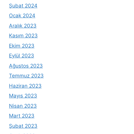
Şubat 2024
Ocak 2024
Aralık 2023
Kasım 2023
Ekim 2023
Eylül 2023
Ağustos 2023
Temmuz 2023
Haziran 2023
Mayıs 2023
Nisan 2023
Mart 2023
Şubat 2023