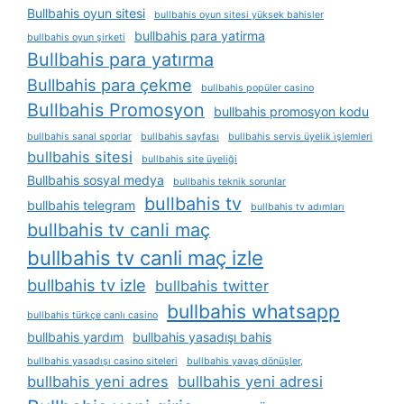
Bullbahis oyun sitesi
bullbahis oyun sitesi yüksek bahisler
bullbahis para yatirma
bullbahis oyun şirketi
Bullbahis para yatırma
Bullbahis para çekme
bullbahis popüler casino
Bullbahis Promosyon
bullbahis promosyon kodu
bullbahis sanal sporlar
bullbahis sayfası
bullbahis servis üyelik i̇şlemleri
bullbahis sitesi
bullbahis site üyeliği
Bullbahis sosyal medya
bullbahis teknik sorunlar
bullbahis tv
bullbahis telegram
bullbahis tv adımları
bullbahis tv canli maç
bullbahis tv canli maç izle
bullbahis tv izle
bullbahis twitter
bullbahis whatsapp
bullbahis türkçe canlı casino
bullbahis yardım
bullbahis yasadışı bahis
bullbahis yasadışı casino siteleri
bullbahis yavaş dönüşler,
bullbahis yeni adres
bullbahis yeni adresi