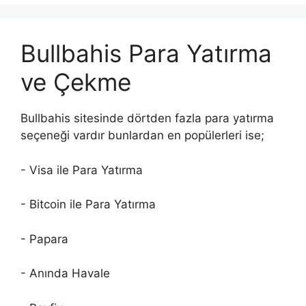
Bullbahis Para Yatırma
ve Çekme
Bullbahis sitesinde dörtden fazla para yatırma
seçeneği vardır bunlardan en popülerleri ise;
- Visa ile Para Yatırma
- Bitcoin ile Para Yatırma
- Papara
- Anında Havale