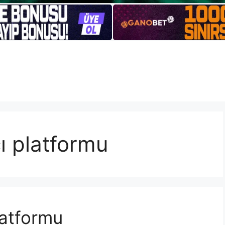
cı platformu
latformu