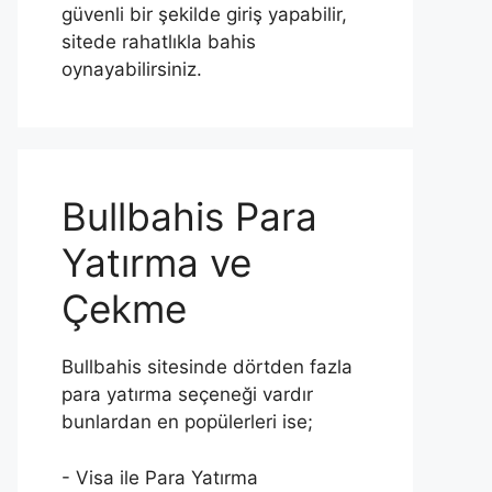
güvenli bir şekilde giriş yapabilir,
sitede rahatlıkla bahis
oynayabilirsiniz.
Bullbahis Para
Yatırma ve
Çekme
Bullbahis sitesinde dörtden fazla
para yatırma seçeneği vardır
bunlardan en popülerleri ise;
- Visa ile Para Yatırma