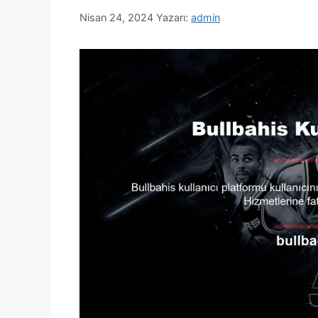
Nisan 24, 2024
Yazarı:
admin