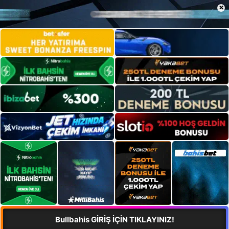
×
Bullbahis GİRİŞ İÇİN TIKLAYINIZ!