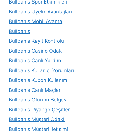
Bullbahis Spor Etkinlikleri
Bullbahis Üyelik Avantajları
Bullbahis Mobil Avantaj
Bullbahis
Bullbahis Kayıt Kontrolü
Bullbahis Casino Odak
Bullbahis Canlı Yardım
Bullbahis Kullanıcı Yorumları
Bullbahis Kupon Kullanımı
Bullbahis Canlı Maçlar
Bullbahis Oturum Belgesi
Bullbahis Piyango Çeşitleri
Bullbahis Müşteri Odaklı
Bullbahis Müşteri İletişimi