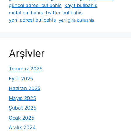
güncel adresi bullbahis
kayit bullbahis
mobil bullbahis
twitter bullbahis
yeni adresi bullbahis
yeni giris bullbahis
Arşivler
Temmuz 2026
Eylül 2025
Haziran 2025
Mayıs 2025
Şubat 2025
Ocak 2025
Aralık 2024