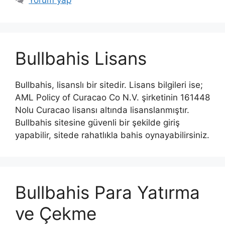
Bullbahis Lisans
Bullbahis, lisanslı bir sitedir. Lisans bilgileri ise;
AML Policy of Curacao Co N.V. şirketinin 161448
Nolu Curacao lisansı altında lisanslanmıştır.
Bullbahis sitesine güvenli bir şekilde giriş
yapabilir, sitede rahatlıkla bahis oynayabilirsiniz.
Bullbahis Para Yatırma
ve Çekme