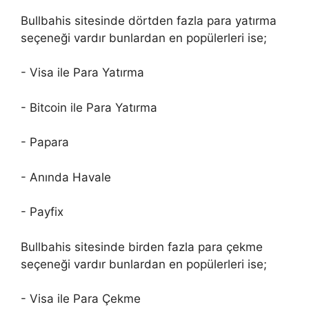
Bullbahis sitesinde dörtden fazla para yatırma
seçeneği vardır bunlardan en popülerleri ise;
- Visa ile Para Yatırma
- Bitcoin ile Para Yatırma
- Papara
- Anında Havale
- Payfix
Bullbahis sitesinde birden fazla para çekme
seçeneği vardır bunlardan en popülerleri ise;
- Visa ile Para Çekme