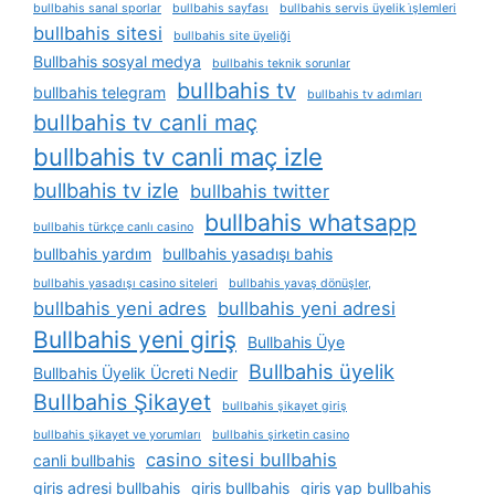
bullbahis sanal sporlar
bullbahis sayfası
bullbahis servis üyelik i̇şlemleri
bullbahis sitesi
bullbahis site üyeliği
Bullbahis sosyal medya
bullbahis teknik sorunlar
bullbahis tv
bullbahis telegram
bullbahis tv adımları
bullbahis tv canli maç
bullbahis tv canli maç izle
bullbahis tv izle
bullbahis twitter
bullbahis whatsapp
bullbahis türkçe canlı casino
bullbahis yardım
bullbahis yasadışı bahis
bullbahis yasadışı casino siteleri
bullbahis yavaş dönüşler,
bullbahis yeni adres
bullbahis yeni adresi
Bullbahis yeni giriş
Bullbahis Üye
Bullbahis üyelik
Bullbahis Üyelik Ücreti Nedir
Bullbahis Şikayet
bullbahis şikayet giriş
bullbahis şikayet ve yorumları
bullbahis şirketin casino
casino sitesi bullbahis
canli bullbahis
giris adresi bullbahis
giris bullbahis
giris yap bullbahis