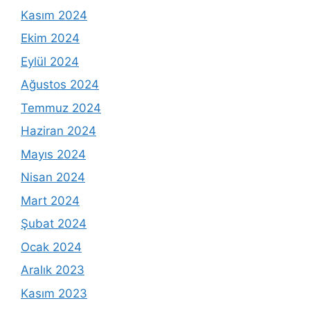
Kasım 2024
Ekim 2024
Eylül 2024
Ağustos 2024
Temmuz 2024
Haziran 2024
Mayıs 2024
Nisan 2024
Mart 2024
Şubat 2024
Ocak 2024
Aralık 2023
Kasım 2023