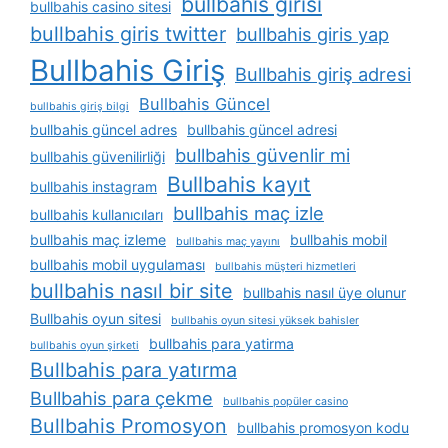
bullbahis girisi
bullbahis casino sitesi
bullbahis giris twitter
bullbahis giris yap
Bullbahis Giriş
Bullbahis giriş adresi
Bullbahis Güncel
bullbahis giriş bilgi
bullbahis güncel adres
bullbahis güncel adresi
bullbahis güvenlir mi
bullbahis güvenilirliği
Bullbahis kayıt
bullbahis instagram
bullbahis maç izle
bullbahis kullanıcıları
bullbahis maç izleme
bullbahis mobil
bullbahis maç yayını
bullbahis mobil uygulaması
bullbahis müşteri hizmetleri
bullbahis nasıl bir site
bullbahis nasıl üye olunur
Bullbahis oyun sitesi
bullbahis oyun sitesi yüksek bahisler
bullbahis para yatirma
bullbahis oyun şirketi
Bullbahis para yatırma
Bullbahis para çekme
bullbahis popüler casino
Bullbahis Promosyon
bullbahis promosyon kodu