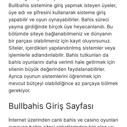
Bullbahis sistemine giriş yapmak isteyen üyeler,
üye adı ve şifresini kullanarak sisteme giriş
yapabilir ve oyun oynayabilirler. Bahis süreci
yayına girdiğinde birçok üye heyecanlandı. Bu
bölümde siteye bağlanabilmeniz ve dünyanın
bir parçası olabilmeniz için kayıt oluyorsunuz.
Siteler, içerdikleri yapılandırılmış sistemler veya
işlemlerle adlandırılabilir. Bahis tutkunları da
bahis oyunlarını daha verimli hale getirmek için
sitenin büyük değerinden faydalanabilirler.
Ayrıca oyunun sistemlerini öğrenmek için
mevcut bütçeyi olabildiğince az parçaya bölmek
gerekiyor.
Bullbahis Giriş Sayfası
İnternet üzerinden canlı bahis ve casino oyunları