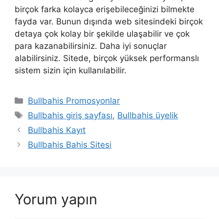
birçok farka kolayca erişebileceğinizi bilmekte
fayda var. Bunun dışında web sitesindeki birçok
detaya çok kolay bir şekilde ulaşabilir ve çok
para kazanabilirsiniz. Daha iyi sonuçlar
alabilirsiniz. Sitede, birçok yüksek performanslı
sistem sizin için kullanılabilir.
Kategoriler
Bullbahis Promosyonlar
Etiketler
Bullbahis giriş sayfası
,
Bullbahis üyelik
Bullbahis Kayıt
Bullbahis Bahis Sitesi
Yorum yapın