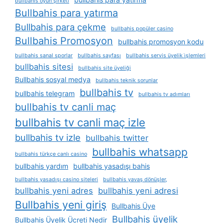
bullbahis oyun şirketi
Bullbahis para yatırma
Bullbahis para çekme
bullbahis popüler casino
Bullbahis Promosyon
bullbahis promosyon kodu
bullbahis sanal sporlar
bullbahis sayfası
bullbahis servis üyelik i̇şlemleri
bullbahis sitesi
bullbahis site üyeliği
Bullbahis sosyal medya
bullbahis teknik sorunlar
bullbahis tv
bullbahis telegram
bullbahis tv adımları
bullbahis tv canli maç
bullbahis tv canli maç izle
bullbahis tv izle
bullbahis twitter
bullbahis whatsapp
bullbahis türkçe canlı casino
bullbahis yardım
bullbahis yasadışı bahis
bullbahis yasadışı casino siteleri
bullbahis yavaş dönüşler,
bullbahis yeni adres
bullbahis yeni adresi
Bullbahis yeni giriş
Bullbahis Üye
Bullbahis üyelik
Bullbahis Üyelik Ücreti Nedir