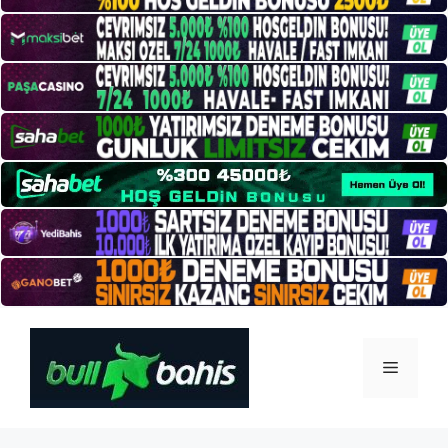
İçeriğe
atla
Menü