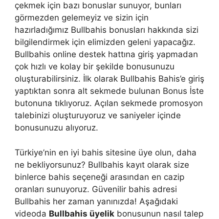
çekmek için bazı bonuslar sunuyor, bunları
görmezden gelemeyiz ve sizin için
hazırladığımız Bullbahis bonusları hakkında sizi
bilgilendirmek için elimizden geleni yapacağız.
Bullbahis online destek hattına giriş yapmadan
çok hızlı ve kolay bir şekilde bonusunuzu
oluşturabilirsiniz. İlk olarak Bullbahis Bahis’e giriş
yaptıktan sonra alt sekmede bulunan Bonus İste
butonuna tıklıyoruz. Açılan sekmede promosyon
talebinizi oluşturuyoruz ve saniyeler içinde
bonusunuzu alıyoruz.
Türkiye’nin en iyi bahis sitesine üye olun, daha
ne bekliyorsunuz? Bullbahis kayıt olarak size
binlerce bahis seçeneği arasından en cazip
oranları sunuyoruz. Güvenilir bahis adresi
Bullbahis her zaman yanınızda! Aşağıdaki
videoda
Bullbahis üyelik
bonusunun nasıl talep