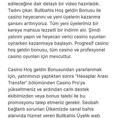
edileceğine dair detaylı bir video hazırladık.
Tadını çıkar. Bullbahis Hoş geldin Bonusu ile
casino heyecanını ve yeni üyelerin kazanma
şansını arttırıyoruz. Tüm yeni üyelerimiz bir
kereye mahsus lezzetli bir indirim alır. Şimdi
yatırım yapın ve heyecan verici casino oyunları
oynarken kazanmaya başlayın. Progresif casino
hoş geldin bonusu, tüm casino ve profesyonel
casino oyunları için mevcuttur.
Casino Hoş geldin Bonusundan yararlanmak
için, yatırımınızı yaptıktan sonra “Hesaplar Arası
Transfer” bölümünden Casino Pro’ya
yükseltmeniz ve ardından canlı destek
ekibimizden veya bonus talebi ile bu
promosyonu talep etmeniz gerekir. Seobah
bağlantı sorunları Ülkemizde sanal bahis
alanında hizmet veren Bullbahis Üyelik web