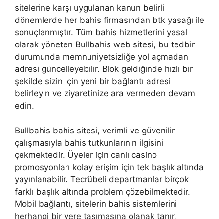
sitelerine karşı uygulanan kanun belirli
dönemlerde her bahis firmasından btk yasağı ile
sonuçlanmıştır. Tüm bahis hizmetlerini yasal
olarak yöneten Bullbahis web sitesi, bu tedbir
durumunda memnuniyetsizliğe yol açmadan
adresi güncelleyebilir. Blok geldiğinde hızlı bir
şekilde sizin için yeni bir bağlantı adresi
belirleyin ve ziyaretinize ara vermeden devam
edin.
Bullbahis bahis sitesi, verimli ve güvenilir
çalışmasıyla bahis tutkunlarının ilgisini
çekmektedir. Üyeler için canlı casino
promosyonları kolay erişim için tek başlık altında
yayınlanabilir. Tecrübeli departmanlar birçok
farklı başlık altında problem çözebilmektedir.
Mobil bağlantı, sitelerin bahis sistemlerini
herhangi bir yere taşımasına olanak tanır.