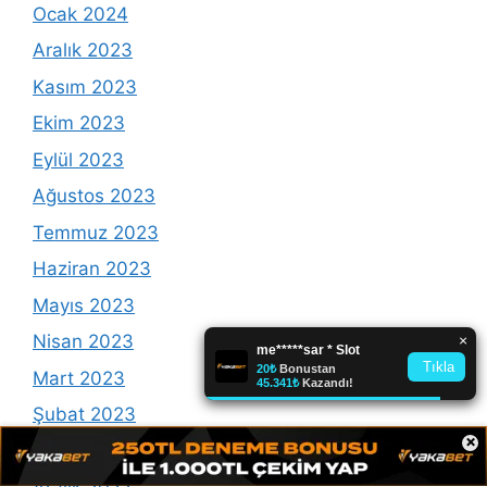
Ocak 2024
Aralık 2023
Kasım 2023
Ekim 2023
Eylül 2023
Ağustos 2023
Temmuz 2023
Haziran 2023
Mayıs 2023
Nisan 2023
Mart 2023
Şubat 2023
×
Ocak 2023