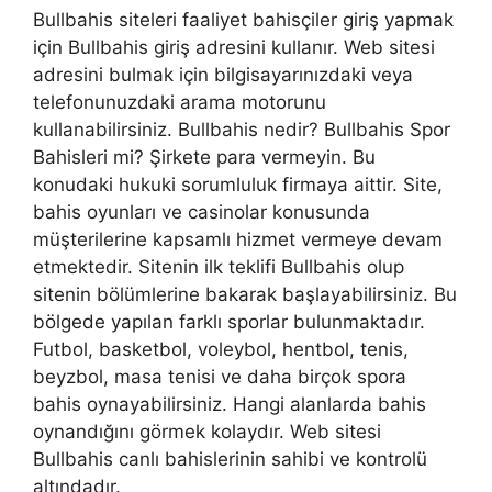
Bullbahis siteleri faaliyet bahisçiler giriş yapmak
için Bullbahis giriş adresini kullanır. Web sitesi
adresini bulmak için bilgisayarınızdaki veya
telefonunuzdaki arama motorunu
kullanabilirsiniz. Bullbahis nedir? Bullbahis Spor
Bahisleri mi? Şirkete para vermeyin. Bu
konudaki hukuki sorumluluk firmaya aittir. Site,
bahis oyunları ve casinolar konusunda
müşterilerine kapsamlı hizmet vermeye devam
etmektedir. Sitenin ilk teklifi Bullbahis olup
sitenin bölümlerine bakarak başlayabilirsiniz. Bu
bölgede yapılan farklı sporlar bulunmaktadır.
Futbol, ​​basketbol, ​​voleybol, hentbol, ​​tenis,
beyzbol, masa tenisi ve daha birçok spora
bahis oynayabilirsiniz. Hangi alanlarda bahis
oynandığını görmek kolaydır. Web sitesi
Bullbahis canlı bahislerinin sahibi ve kontrolü
altındadır.