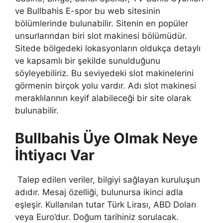
ve Bullbahis E-spor bu web sitesinin
bölümlerinde bulunabilir. Sitenin en popüler
unsurlarından biri slot makinesi bölümüdür.
Sitede bölgedeki lokasyonların oldukça detaylı
ve kapsamlı bir şekilde sunulduğunu
söyleyebiliriz. Bu seviyedeki slot makinelerini
görmenin birçok yolu vardır. Adı slot makinesi
meraklılarının keyif alabileceği bir site olarak
bulunabilir.
Bullbahis Üye Olmak Neye
İhtiyacı Var
Talep edilen veriler, bilgiyi sağlayan kuruluşun
adıdır. Mesaj özelliği, bulunursa ikinci adla
eşleşir. Kullanılan tutar Türk Lirası, ABD Doları
veya Euro’dur. Doğum tarihiniz sorulacak.