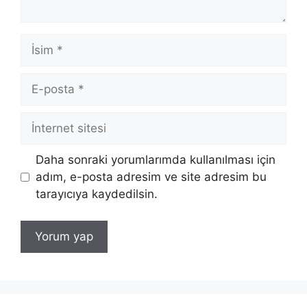
İsim
E-
posta
İnternet
sitesi
Daha sonraki yorumlarımda kullanılması için
adım, e-posta adresim ve site adresim bu
tarayıcıya kaydedilsin.