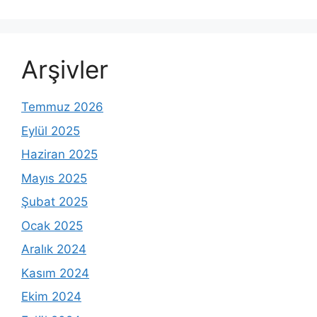
Arşivler
Temmuz 2026
Eylül 2025
Haziran 2025
Mayıs 2025
Şubat 2025
Ocak 2025
Aralık 2024
Kasım 2024
Ekim 2024