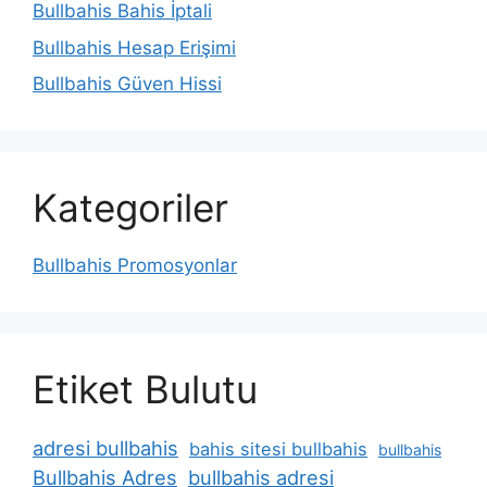
Bullbahis Bahis İptali
Bullbahis Hesap Erişimi
Bullbahis Güven Hissi
Kategoriler
Bullbahis Promosyonlar
Etiket Bulutu
adresi bullbahis
bahis sitesi bullbahis
bullbahis
Bullbahis Adres
bullbahis adresi