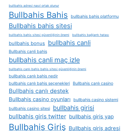
bullbahis adresi nasıl ortak olunur
Bullbahis Bahis
bullbahis bahis platformu
Bullbahis bahis sitesi
bullbahis bahis sitesi güvenliğinin önemi
bullbahis bağlantı hatası
bullbahis canli
bullbahis bonus
Bullbahis canli bahis
bullbahis canli maç izle
bullbahis canlı bahis bahis sitesi güvenliğinin önemi
bullbahis canlı bahis nedir
bullbahis canlı bahis seçenekleri
Bullbahis canlı casino
Bullbahis canlı destek
Bullbahis casino oyunları
bullbahis casino sistemi
bullbahis girisi
bullbahis casino sitesi
bullbahis giris twitter
bullbahis giris yap
Bullbahis Giriş
Bullbahis giriş adresi