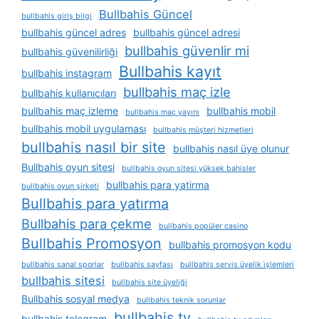
Bullbahis Güncel
bullbahis giriş bilgi
bullbahis güncel adres
bullbahis güncel adresi
bullbahis güvenlir mi
bullbahis güvenilirliği
Bullbahis kayıt
bullbahis instagram
bullbahis maç izle
bullbahis kullanıcıları
bullbahis maç izleme
bullbahis mobil
bullbahis maç yayını
bullbahis mobil uygulaması
bullbahis müşteri hizmetleri
bullbahis nasıl bir site
bullbahis nasıl üye olunur
Bullbahis oyun sitesi
bullbahis oyun sitesi yüksek bahisler
bullbahis para yatirma
bullbahis oyun şirketi
Bullbahis para yatırma
Bullbahis para çekme
bullbahis popüler casino
Bullbahis Promosyon
bullbahis promosyon kodu
bullbahis sanal sporlar
bullbahis sayfası
bullbahis servis üyelik i̇şlemleri
bullbahis sitesi
bullbahis site üyeliği
Bullbahis sosyal medya
bullbahis teknik sorunlar
bullbahis tv
bullbahis telegram