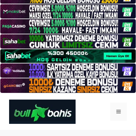
İçeriğe
atla
Menü