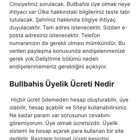
Cinsiyetiniz sorulacak.
Bullbahis üye olmak neye
i̇htiyacı var
Ülke hakkındaki bilgileriniz teste tabi
tutulacak. Şehriniz hakkında bilgiye ihtiyaç
duyulacaktır. Tam adres istenecektir. Sizden e-
posta adresiniz istenecektir. Telefon
numaranızın da gerekli olması mümkündür. Bu
verileri paylaşma konusunda endişelenmenize
gerek yok.Geliştirme bölümü neden
endişelenmemeniz gerektiğini açıklıyor.
Bullbahis Üyelik Ücreti Nedir
Hiçbir ücret ödemeden hesap oluşturabilir, üye
olabilir, hesap açabilir ve Siteyi kullanabilirsiniz.
Ne kadar param var sorusunun cevabını
göremiyorum. Üye olmak ücretsizdir. Üyelik
sistemi ile hesap açarak para kullanan bir site
değildir. Rastgele hizmet ücreti kesintisi