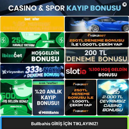
×
Bullbahis GİRİŞ İÇİN TIKLAYINIZ!