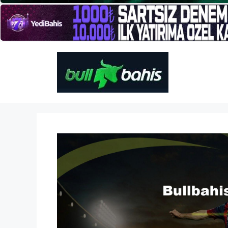
İçeriğe
atla