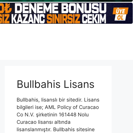
Bullbahis Lisans
Bullbahis, lisanslı bir sitedir. Lisans
bilgileri ise; AML Policy of Curacao
Co N.V. şirketinin 161448 Nolu
Curacao lisansı altında
lisanslanmıştır. Bullbahis sitesine