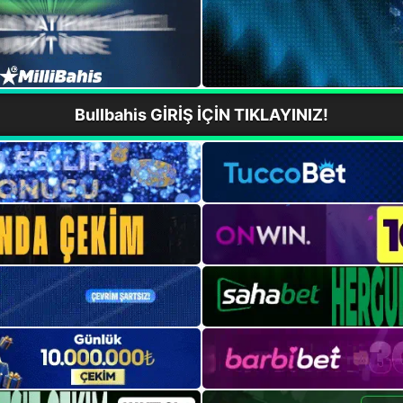
Bullbahis GİRİŞ İÇİN TIKLAYINIZ!