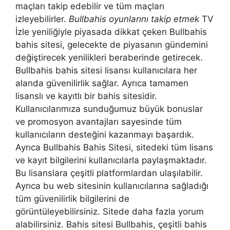
maçları takip edebilir ve tüm maçları
izleyebilirler.
Bullbahis oyunlarını takip etmek
TV
İzle yeniliğiyle piyasada dikkat çeken Bullbahis
bahis sitesi, gelecekte de piyasanın gündemini
değiştirecek yenilikleri beraberinde getirecek.
Bullbahis bahis sitesi lisansı kullanıcılara her
alanda güvenilirlik sağlar. Ayrıca tamamen
lisanslı ve kayıtlı bir bahis sitesidir.
Kullanıcılarımıza sunduğumuz büyük bonuslar
ve promosyon avantajları sayesinde tüm
kullanıcıların desteğini kazanmayı başardık.
Ayrıca Bullbahis Bahis Sitesi, sitedeki tüm lisans
ve kayıt bilgilerini kullanıcılarla paylaşmaktadır.
Bu lisanslara çeşitli platformlardan ulaşılabilir.
Ayrıca bu web sitesinin kullanıcılarına sağladığı
tüm güvenilirlik bilgilerini de
görüntüleyebilirsiniz. Sitede daha fazla yorum
alabilirsiniz. Bahis sitesi Bullbahis, çeşitli bahis