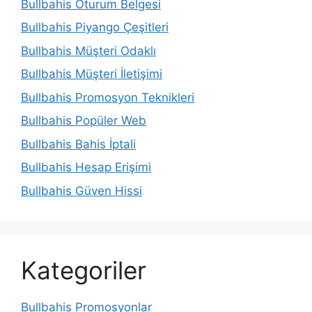
Bullbahis Oturum Belgesi
Bullbahis Piyango Çeşitleri
Bullbahis Müşteri Odaklı
Bullbahis Müşteri İletişimi
Bullbahis Promosyon Teknikleri
Bullbahis Popüler Web
Bullbahis Bahis İptali
Bullbahis Hesap Erişimi
Bullbahis Güven Hissi
Kategoriler
Bullbahis Promosyonlar