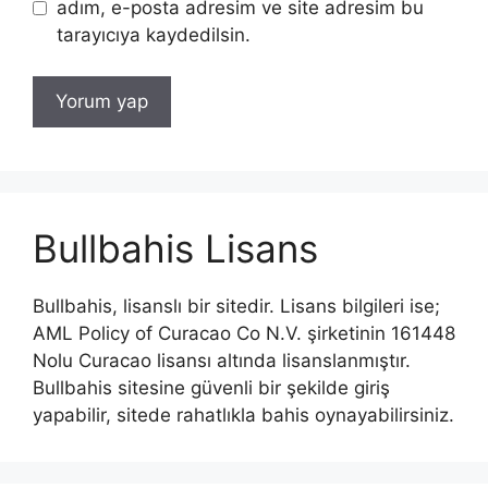
adım, e-posta adresim ve site adresim bu
tarayıcıya kaydedilsin.
Bullbahis Lisans
Bullbahis, lisanslı bir sitedir. Lisans bilgileri ise;
AML Policy of Curacao Co N.V. şirketinin 161448
Nolu Curacao lisansı altında lisanslanmıştır.
Bullbahis sitesine güvenli bir şekilde giriş
yapabilir, sitede rahatlıkla bahis oynayabilirsiniz.