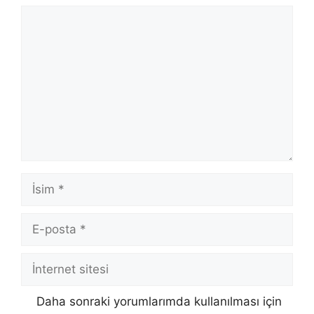
Yorum
İsim
E-
posta
İnternet
sitesi
Daha sonraki yorumlarımda kullanılması için