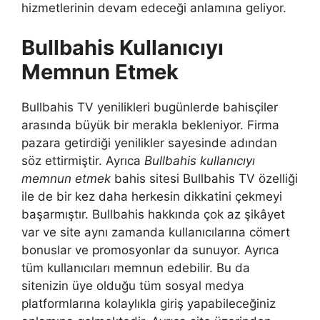
hizmetlerinin devam edeceği anlamına geliyor.
Bullbahis Kullanıcıyı
Memnun Etmek
Bullbahis TV yenilikleri bugünlerde bahisçiler
arasında büyük bir merakla bekleniyor. Firma
pazara getirdiği yenilikler sayesinde adından
söz ettirmiştir. Ayrıca
Bullbahis kullanıcıyı
memnun etmek
bahis sitesi Bullbahis TV özelliği
ile de bir kez daha herkesin dikkatini çekmeyi
başarmıştır. Bullbahis hakkında çok az şikâyet
var ve site aynı zamanda kullanıcılarına cömert
bonuslar ve promosyonlar da sunuyor. Ayrıca
tüm kullanıcıları memnun edebilir. Bu da
sitenizin üye olduğu tüm sosyal medya
platformlarına kolaylıkla giriş yapabileceğiniz