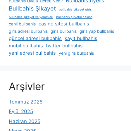
Bullbahis üyelik
Bullbahis Üyelik Ücreti Nedir
Bullbahis Şikayet
bullbahis şikayet giriş
bullbahis şikayet ve yorumları
bullbahis şirketin casino
casino sitesi bullbahis
canli bullbahis
giris adresi bullbahis
giris bullbahis
giris yap bullbahis
güncel adresi bullbahis
kayit bullbahis
mobil bullbahis
twitter bullbahis
yeni adresi bullbahis
yeni giris bullbahis
Arşivler
Temmuz 2026
Eylül 2025
Haziran 2025