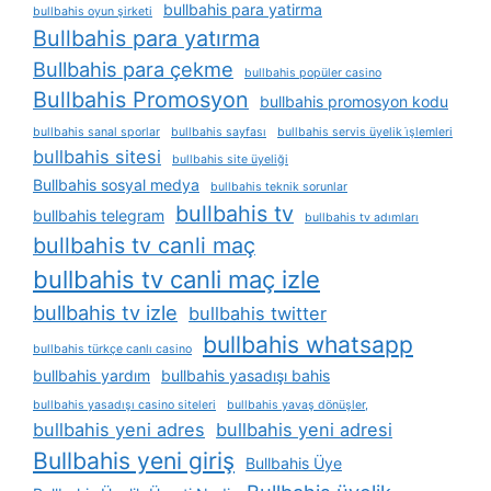
bullbahis para yatirma
bullbahis oyun şirketi
Bullbahis para yatırma
Bullbahis para çekme
bullbahis popüler casino
Bullbahis Promosyon
bullbahis promosyon kodu
bullbahis sanal sporlar
bullbahis sayfası
bullbahis servis üyelik i̇şlemleri
bullbahis sitesi
bullbahis site üyeliği
Bullbahis sosyal medya
bullbahis teknik sorunlar
bullbahis tv
bullbahis telegram
bullbahis tv adımları
bullbahis tv canli maç
bullbahis tv canli maç izle
bullbahis tv izle
bullbahis twitter
bullbahis whatsapp
bullbahis türkçe canlı casino
bullbahis yardım
bullbahis yasadışı bahis
bullbahis yasadışı casino siteleri
bullbahis yavaş dönüşler,
bullbahis yeni adres
bullbahis yeni adresi
Bullbahis yeni giriş
Bullbahis Üye