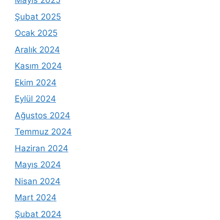
Mayıs 2025
Şubat 2025
Ocak 2025
Aralık 2024
Kasım 2024
Ekim 2024
Eylül 2024
Ağustos 2024
Temmuz 2024
Haziran 2024
Mayıs 2024
Nisan 2024
Mart 2024
Şubat 2024