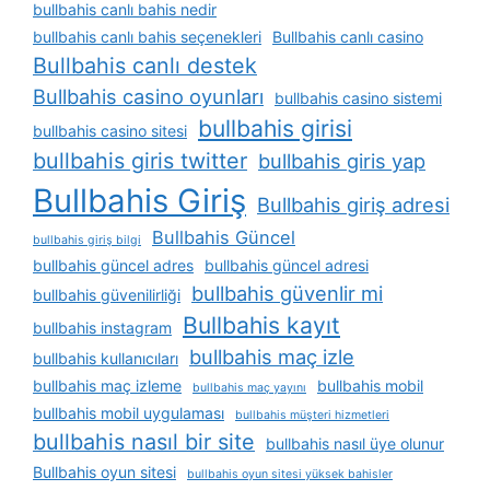
bullbahis canlı bahis nedir
bullbahis canlı bahis seçenekleri
Bullbahis canlı casino
Bullbahis canlı destek
Bullbahis casino oyunları
bullbahis casino sistemi
bullbahis girisi
bullbahis casino sitesi
bullbahis giris twitter
bullbahis giris yap
Bullbahis Giriş
Bullbahis giriş adresi
Bullbahis Güncel
bullbahis giriş bilgi
bullbahis güncel adres
bullbahis güncel adresi
bullbahis güvenlir mi
bullbahis güvenilirliği
Bullbahis kayıt
bullbahis instagram
bullbahis maç izle
bullbahis kullanıcıları
bullbahis maç izleme
bullbahis mobil
bullbahis maç yayını
bullbahis mobil uygulaması
bullbahis müşteri hizmetleri
bullbahis nasıl bir site
bullbahis nasıl üye olunur
Bullbahis oyun sitesi
bullbahis oyun sitesi yüksek bahisler