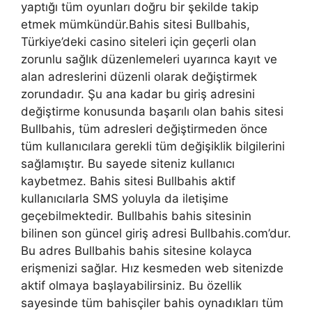
yaptığı tüm oyunları doğru bir şekilde takip
etmek mümkündür.Bahis sitesi Bullbahis,
Türkiye’deki casino siteleri için geçerli olan
zorunlu sağlık düzenlemeleri uyarınca kayıt ve
alan adreslerini düzenli olarak değiştirmek
zorundadır. Şu ana kadar bu giriş adresini
değiştirme konusunda başarılı olan bahis sitesi
Bullbahis, tüm adresleri değiştirmeden önce
tüm kullanıcılara gerekli tüm değişiklik bilgilerini
sağlamıştır. Bu sayede siteniz kullanıcı
kaybetmez. Bahis sitesi Bullbahis aktif
kullanıcılarla SMS yoluyla da iletişime
geçebilmektedir. Bullbahis bahis sitesinin
bilinen son güncel giriş adresi Bullbahis.com’dur.
Bu adres Bullbahis bahis sitesine kolayca
erişmenizi sağlar. Hız kesmeden web sitenizde
aktif olmaya başlayabilirsiniz. Bu özellik
sayesinde tüm bahisçiler bahis oynadıkları tüm