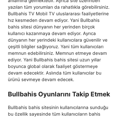
anlamına gelmektedir. Ayrıca site üzerinden
yazılan tüm yorumları da rahatlıkla görebilirsiniz.
Bullbahis TV Mobil TV uluslararası faaliyetlerine
hız kesmeden devam ediyor. Yani Bullbahis
bahis sitesi dünyanın her yerinden birçok
kullanıcı kazanmaya devam ediyor. Ayrıca
dünyanın her yerindeki kullanıcılara güvenilir ve
çeşitli bilgiler sağlıyoruz. Yani tüm kullanıcıları
memnun edebilirsiniz. Memnun etmeye devam
ediyor. Yani Bullbahis bahis sitesi uzun yıllar
boyunca global olarak faaliyet göstermeye
devam edecektir. Aslında tüm kullanıcılar bu
ürünü sevmeye devam edecek.
Bullbahis Oyunlarını Takip Etmek
Bullbahis bahis sitesinin kullanıcılarına sunduğu
bu özellik sayesinde tüm kullanıcıların bahis