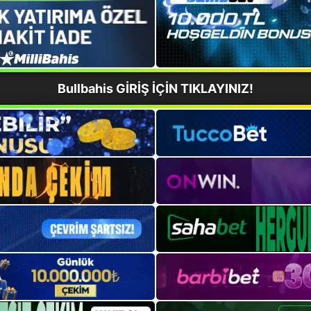
Bullbahis GİRİŞ İÇİN TIKLAYINIZ!