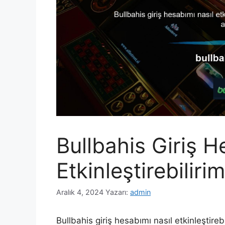
Bullbahis Giriş H
Etkinleştirebiliri
Aralık 4, 2024
Yazarı:
admin
Bullbahis giriş hesabımı nasıl etkinleştire