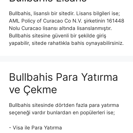
Bullbahis, lisanslı bir sitedir. Lisans bilgileri ise;
AML Policy of Curacao Co N.V. şirketinin 161448
Nolu Curacao lisansı altında lisanslanmıştır.
Bullbahis sitesine güvenli bir şekilde giriş
yapabilir, sitede rahatlıkla bahis oynayabilirsiniz.
Bullbahis Para Yatırma
ve Çekme
Bullbahis sitesinde dörtden fazla para yatırma
seçeneği vardır bunlardan en popülerleri ise;
- Visa ile Para Yatırma