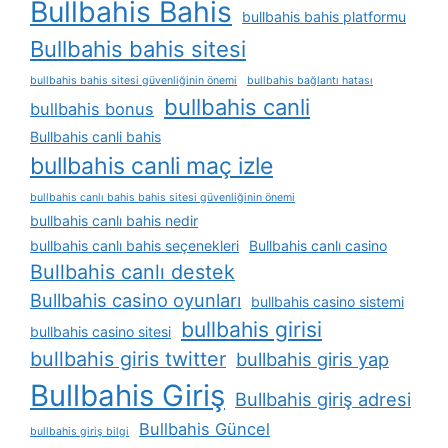
Bullbahis Bahis
bullbahis bahis platformu
Bullbahis bahis sitesi
bullbahis bahis sitesi güvenliğinin önemi
bullbahis bağlantı hatası
bullbahis canli
bullbahis bonus
Bullbahis canli bahis
bullbahis canli maç izle
bullbahis canlı bahis bahis sitesi güvenliğinin önemi
bullbahis canlı bahis nedir
bullbahis canlı bahis seçenekleri
Bullbahis canlı casino
Bullbahis canlı destek
Bullbahis casino oyunları
bullbahis casino sistemi
bullbahis girisi
bullbahis casino sitesi
bullbahis giris twitter
bullbahis giris yap
Bullbahis Giriş
Bullbahis giriş adresi
Bullbahis Güncel
bullbahis giriş bilgi