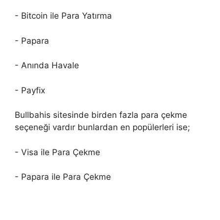
- Bitcoin ile Para Yatırma
- Papara
- Anında Havale
- Payfix
Bullbahis sitesinde birden fazla para çekme
seçeneği vardır bunlardan en popülerleri ise;
- Visa ile Para Çekme
- Papara ile Para Çekme