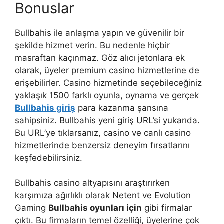
Bonuslar
Bullbahis ile anlaşma yapın ve güvenilir bir
şekilde hizmet verin. Bu nedenle hiçbir
masraftan kaçınmaz. Göz alıcı jetonlara ek
olarak, üyeler premium casino hizmetlerine de
erişebilirler. Casino hizmetinde seçebileceğiniz
yaklaşık 1500 farklı oyunla, oynama ve gerçek
Bullbahis giriş
para kazanma şansına
sahipsiniz. Bullbahis yeni giriş URL’si yukarıda.
Bu URL’ye tıklarsanız, casino ve canlı casino
hizmetlerinde benzersiz deneyim fırsatlarını
keşfedebilirsiniz.
Bullbahis casino altyapısını araştırırken
karşımıza ağırlıklı olarak Netent ve Evolution
Gaming
Bullbahis oyunları için
gibi firmalar
çıktı. Bu firmaların temel özelliği, üyelerine çok