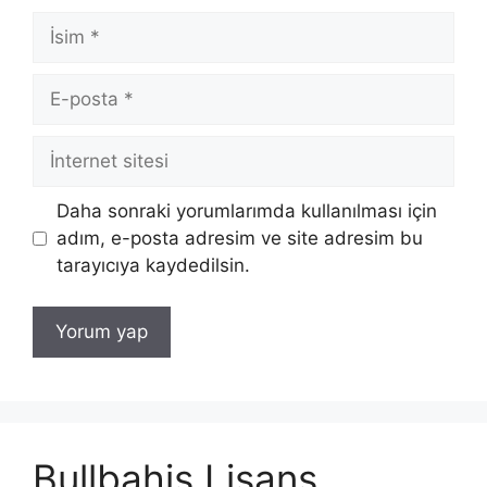
İsim
E-
posta
İnternet
sitesi
Daha sonraki yorumlarımda kullanılması için
adım, e-posta adresim ve site adresim bu
tarayıcıya kaydedilsin.
Bullbahis Lisans