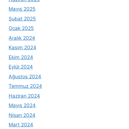
Mayıs 2025
Şubat 2025
Ocak 2025
Aralık 2024
Kasım 2024
Ekim 2024
Eylül 2024
Ağustos 2024
Temmuz 2024
Haziran 2024
Mayıs 2024
Nisan 2024
Mart 2024