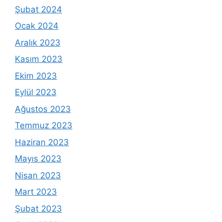
Şubat 2024
Ocak 2024
Aralık 2023
Kasım 2023
Ekim 2023
Eylül 2023
Ağustos 2023
Temmuz 2023
Haziran 2023
Mayıs 2023
Nisan 2023
Mart 2023
Şubat 2023