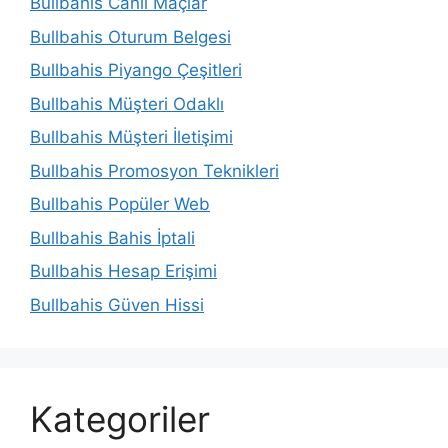
Bullbahis Canlı Maçlar
Bullbahis Oturum Belgesi
Bullbahis Piyango Çeşitleri
Bullbahis Müşteri Odaklı
Bullbahis Müşteri İletişimi
Bullbahis Promosyon Teknikleri
Bullbahis Popüler Web
Bullbahis Bahis İptali
Bullbahis Hesap Erişimi
Bullbahis Güven Hissi
Kategoriler