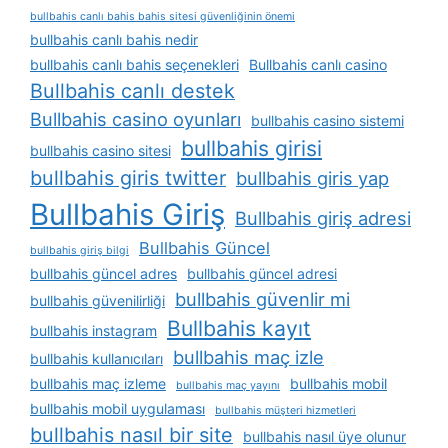
bullbahis canlı bahis bahis sitesi güvenliğinin önemi
bullbahis canlı bahis nedir
bullbahis canlı bahis seçenekleri
Bullbahis canlı casino
Bullbahis canlı destek
Bullbahis casino oyunları
bullbahis casino sistemi
bullbahis girisi
bullbahis casino sitesi
bullbahis giris twitter
bullbahis giris yap
Bullbahis Giriş
Bullbahis giriş adresi
Bullbahis Güncel
bullbahis giriş bilgi
bullbahis güncel adres
bullbahis güncel adresi
bullbahis güvenlir mi
bullbahis güvenilirliği
Bullbahis kayıt
bullbahis instagram
bullbahis maç izle
bullbahis kullanıcıları
bullbahis maç izleme
bullbahis mobil
bullbahis maç yayını
bullbahis mobil uygulaması
bullbahis müşteri hizmetleri
bullbahis nasıl bir site
bullbahis nasıl üye olunur