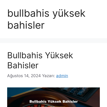
bullbahis yüksek
bahisler
Bullbahis Yüksek
Bahisler
Ağustos 14, 2024
Yazarı:
admin