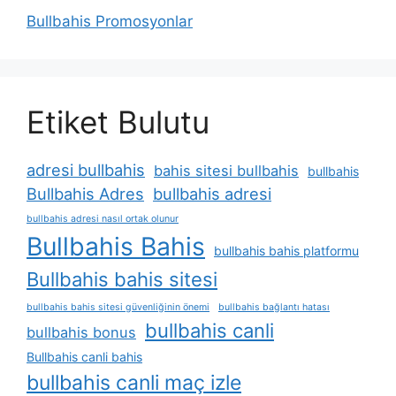
Bullbahis Promosyonlar
Etiket Bulutu
adresi bullbahis
bahis sitesi bullbahis
bullbahis
Bullbahis Adres
bullbahis adresi
bullbahis adresi nasıl ortak olunur
Bullbahis Bahis
bullbahis bahis platformu
Bullbahis bahis sitesi
bullbahis bahis sitesi güvenliğinin önemi
bullbahis bağlantı hatası
bullbahis canli
bullbahis bonus
Bullbahis canli bahis
bullbahis canli maç izle