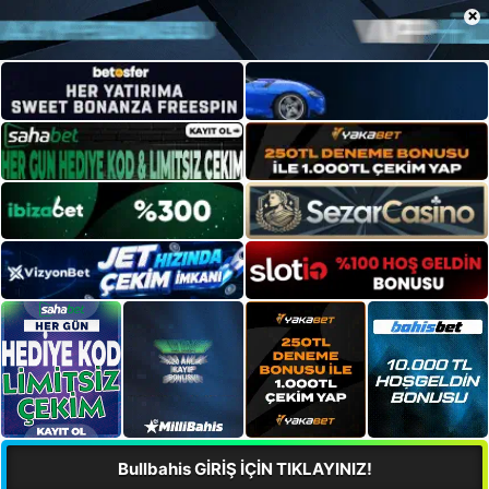
×
Bullbahis GİRİŞ İÇİN TIKLAYINIZ!