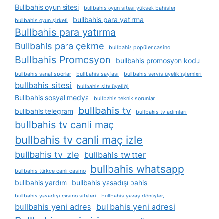
Bullbahis oyun sitesi
bullbahis oyun sitesi yüksek bahisler
bullbahis para yatirma
bullbahis oyun şirketi
Bullbahis para yatırma
Bullbahis para çekme
bullbahis popüler casino
Bullbahis Promosyon
bullbahis promosyon kodu
bullbahis sanal sporlar
bullbahis sayfası
bullbahis servis üyelik i̇şlemleri
bullbahis sitesi
bullbahis site üyeliği
Bullbahis sosyal medya
bullbahis teknik sorunlar
bullbahis tv
bullbahis telegram
bullbahis tv adımları
bullbahis tv canli maç
bullbahis tv canli maç izle
bullbahis tv izle
bullbahis twitter
bullbahis whatsapp
bullbahis türkçe canlı casino
bullbahis yardım
bullbahis yasadışı bahis
bullbahis yasadışı casino siteleri
bullbahis yavaş dönüşler,
bullbahis yeni adres
bullbahis yeni adresi