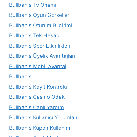
Bullbahis Tv Önemi
Bullbahis Oyun Görselleri
Bullbahis Oturum Bildirimi
Bullbahis Tek Hesap
Bullbahis Spor Etkinlikleri
Bullbahis Üyelik Avantajları
Bullbahis Mobil Avantaj
Bullbahis
Bullbahis Kayıt Kontrolü
Bullbahis Casino Odak
Bullbahis Canlı Yardım
Bullbahis Kullanıcı Yorumları
Bullbahis Kupon Kullanımı