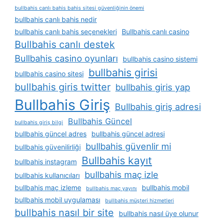
bullbahis canlı bahis bahis sitesi güvenliğinin önemi
bullbahis canlı bahis nedir
bullbahis canlı bahis seçenekleri
Bullbahis canlı casino
Bullbahis canlı destek
Bullbahis casino oyunları
bullbahis casino sistemi
bullbahis girisi
bullbahis casino sitesi
bullbahis giris twitter
bullbahis giris yap
Bullbahis Giriş
Bullbahis giriş adresi
Bullbahis Güncel
bullbahis giriş bilgi
bullbahis güncel adres
bullbahis güncel adresi
bullbahis güvenlir mi
bullbahis güvenilirliği
Bullbahis kayıt
bullbahis instagram
bullbahis maç izle
bullbahis kullanıcıları
bullbahis maç izleme
bullbahis mobil
bullbahis maç yayını
bullbahis mobil uygulaması
bullbahis müşteri hizmetleri
bullbahis nasıl bir site
bullbahis nasıl üye olunur