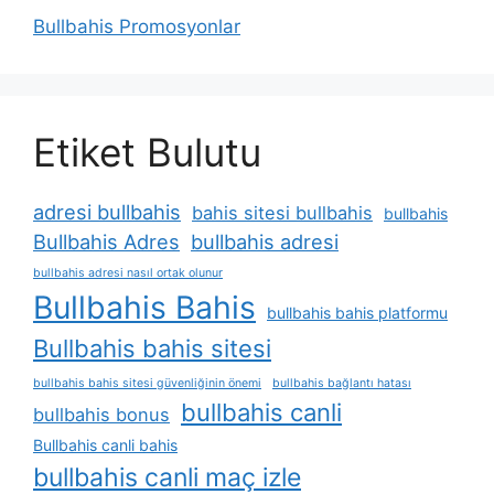
Bullbahis Promosyonlar
Etiket Bulutu
adresi bullbahis
bahis sitesi bullbahis
bullbahis
Bullbahis Adres
bullbahis adresi
bullbahis adresi nasıl ortak olunur
Bullbahis Bahis
bullbahis bahis platformu
Bullbahis bahis sitesi
bullbahis bahis sitesi güvenliğinin önemi
bullbahis bağlantı hatası
bullbahis canli
bullbahis bonus
Bullbahis canli bahis
bullbahis canli maç izle