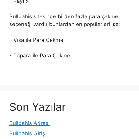
- Payfix
Bullbahis sitesinde birden fazla para çekme
seçeneği vardır bunlardan en popülerleri ise;
- Visa ile Para Çekme
- Papara ile Para Çekme
Son Yazılar
Bullbahis Adresi
Bullbahis Giriş