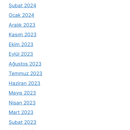
Şubat 2024
Ocak 2024
Aralık 2023
Kasım 2023
Ekim 2023
Eylül 2023
Ağustos 2023
Temmuz 2023
Haziran 2023
Mayıs 2023
Nisan 2023
Mart 2023
Şubat 2023