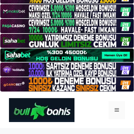
İçeriğe
atla
Menü