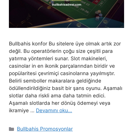
Bullbahis konfor Bu sitelere üye olmak artık zor
değil. Bu operatörlerin çoğu size çeşitli para
yatırma yöntemleri sunar. Slot makineleri,
casinolar in en ikonik parçalarından biridir ve
popülaritesi çevrimiçi casinolarına yayılmıştır.
Belirli semboller makaralara geldiğinde
ödüllendirildiğiniz basit bir şans oyunu. Aşamalı
slotlar daha riskli ama daha tatmin edici.
Aşamalı slotlarda her dönüş ödemeyi veya
ikramiye …
Devamını oku…
Kategoriler
Bullbahis Promosyonlar