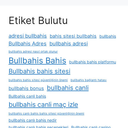
Etiket Bulutu
adresi bullbahis
bahis sitesi bullbahis
bullbahis
Bullbahis Adres
bullbahis adresi
bullbahis adresi nasıl ortak olunur
Bullbahis Bahis
bullbahis bahis platformu
Bullbahis bahis sitesi
bullbahis bahis sitesi güvenliğinin önemi
bullbahis bağlantı hatası
bullbahis canli
bullbahis bonus
Bullbahis canli bahis
bullbahis canli maç izle
bullbahis canlı bahis bahis sitesi güvenliğinin önemi
bullbahis canlı bahis nedir
bullbahis canlı bahis seçenekleri
Bullbahis canlı casino