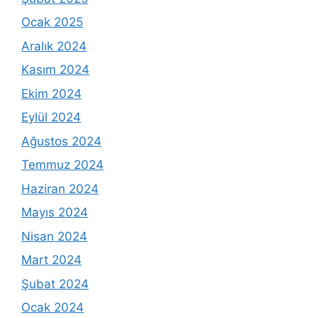
Ocak 2025
Aralık 2024
Kasım 2024
Ekim 2024
Eylül 2024
Ağustos 2024
Temmuz 2024
Haziran 2024
Mayıs 2024
Nisan 2024
Mart 2024
Şubat 2024
Ocak 2024