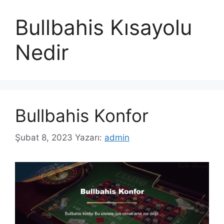
Bullbahis Kısayolu
Nedir
Bullbahis Konfor
Şubat 8, 2023
Yazarı:
admin