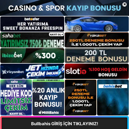
×
Bullbahis GİRİŞ İÇİN TIKLAYINIZ!