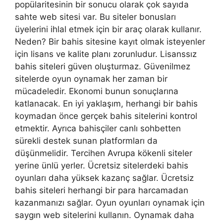
popülaritesinin bir sonucu olarak çok sayıda
sahte web sitesi var. Bu siteler bonusları
üyelerini ihlal etmek için bir araç olarak kullanır.
Neden? Bir bahis sitesine kayıt olmak isteyenler
için lisans ve kalite planı zorunludur. Lisanssız
bahis siteleri güven oluşturmaz. Güvenilmez
sitelerde oyun oynamak her zaman bir
mücadeledir. Ekonomi bunun sonuçlarına
katlanacak. En iyi yaklaşım, herhangi bir bahis
koymadan önce gerçek bahis sitelerini kontrol
etmektir. Ayrıca bahisçiler canlı sohbetten
sürekli destek sunan platformları da
düşünmelidir. Tercihen Avrupa kökenli siteler
yerine ünlü yerler. Ücretsiz sitelerdeki bahis
oyunları daha yüksek kazanç sağlar. Ücretsiz
bahis siteleri herhangi bir para harcamadan
kazanmanızı sağlar. Oyun oyunları oynamak için
saygın web sitelerini kullanın. Oynamak daha