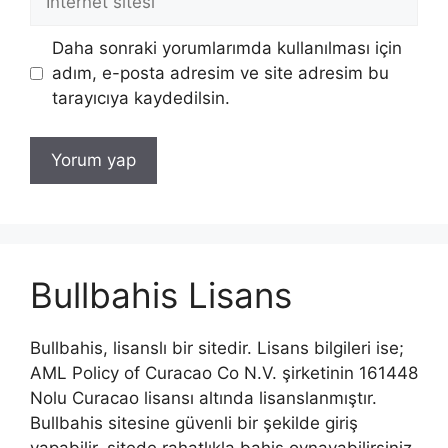
sitesi
Daha sonraki yorumlarımda kullanılması için
adım, e-posta adresim ve site adresim bu
tarayıcıya kaydedilsin.
Bullbahis Lisans
Bullbahis, lisanslı bir sitedir. Lisans bilgileri ise;
AML Policy of Curacao Co N.V. şirketinin 161448
Nolu Curacao lisansı altında lisanslanmıştır.
Bullbahis sitesine güvenli bir şekilde giriş
yapabilir, sitede rahatlıkla bahis oynayabilirsiniz.