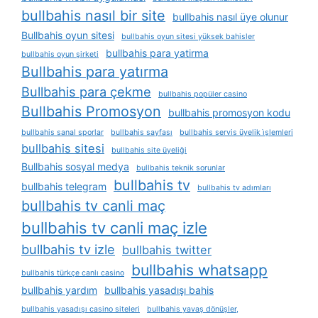
bullbahis nasıl bir site
bullbahis nasıl üye olunur
Bullbahis oyun sitesi
bullbahis oyun sitesi yüksek bahisler
bullbahis para yatirma
bullbahis oyun şirketi
Bullbahis para yatırma
Bullbahis para çekme
bullbahis popüler casino
Bullbahis Promosyon
bullbahis promosyon kodu
bullbahis sanal sporlar
bullbahis sayfası
bullbahis servis üyelik i̇şlemleri
bullbahis sitesi
bullbahis site üyeliği
Bullbahis sosyal medya
bullbahis teknik sorunlar
bullbahis tv
bullbahis telegram
bullbahis tv adımları
bullbahis tv canli maç
bullbahis tv canli maç izle
bullbahis tv izle
bullbahis twitter
bullbahis whatsapp
bullbahis türkçe canlı casino
bullbahis yardım
bullbahis yasadışı bahis
bullbahis yasadışı casino siteleri
bullbahis yavaş dönüşler,