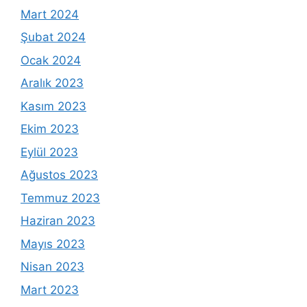
Mart 2024
Şubat 2024
Ocak 2024
Aralık 2023
Kasım 2023
Ekim 2023
Eylül 2023
Ağustos 2023
Temmuz 2023
Haziran 2023
Mayıs 2023
Nisan 2023
Mart 2023