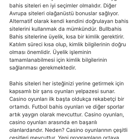
bahis siteleri en iyi seçimler olmalıdır. Diğer
Avrupa siteleri olağanüstü bonuslar sağlıyor.
Alternatif olarak kendi kendini doğrulayan bahis
sitelerini kullanmak da mümkündür. Bullbahis
Bahis sitelerine üyelik, kısa bir kimlik gerektirir.
Katılım süreci kısa olup, kimlik bilgilerinin doğru
olması önemlidir. Üyelik işleminin
tamamlanabilmesi için kimlik bilgilerinin
sağlanması gerekmektedir.
Bahis siteleri her isteğinizi yerine getirmek için
kapsamlı bir şans oyunları yelpazesi sunar.
Casino oyunları ilk başta oldukça rekabetçi bir
ortamdı. Futbol bahis oyunları ve diğer sporlar
artık yaygın olarak mevcuttur. Casino oyunları,
casino oyunları arasında en başarılı
olanlardandır. Neden? Casino oyunlarının çeşitli
çeşitleri mevcuttur. Yeni programların ortaya