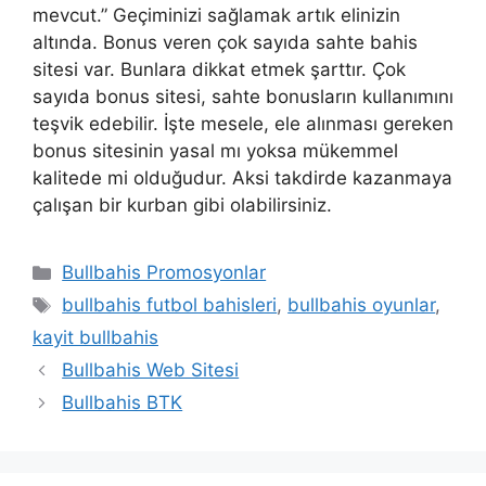
mevcut.” Geçiminizi sağlamak artık elinizin
altında. Bonus veren çok sayıda sahte bahis
sitesi var. Bunlara dikkat etmek şarttır. Çok
sayıda bonus sitesi, sahte bonusların kullanımını
teşvik edebilir. İşte mesele, ele alınması gereken
bonus sitesinin yasal mı yoksa mükemmel
kalitede mi olduğudur. Aksi takdirde kazanmaya
çalışan bir kurban gibi olabilirsiniz.
Kategoriler
Bullbahis Promosyonlar
Etiketler
bullbahis futbol bahisleri
,
bullbahis oyunlar
,
kayit bullbahis
Bullbahis Web Sitesi
Bullbahis BTK