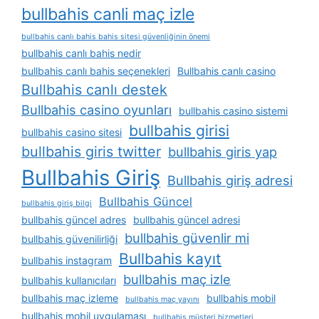
bullbahis canli maç izle
bullbahis canlı bahis bahis sitesi güvenliğinin önemi
bullbahis canlı bahis nedir
bullbahis canlı bahis seçenekleri
Bullbahis canlı casino
Bullbahis canlı destek
Bullbahis casino oyunları
bullbahis casino sistemi
bullbahis girisi
bullbahis casino sitesi
bullbahis giris twitter
bullbahis giris yap
Bullbahis Giriş
Bullbahis giriş adresi
Bullbahis Güncel
bullbahis giriş bilgi
bullbahis güncel adres
bullbahis güncel adresi
bullbahis güvenlir mi
bullbahis güvenilirliği
Bullbahis kayıt
bullbahis instagram
bullbahis maç izle
bullbahis kullanıcıları
bullbahis maç izleme
bullbahis mobil
bullbahis maç yayını
bullbahis mobil uygulaması
bullbahis müşteri hizmetleri