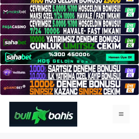
İçeriğe
atla
Menü