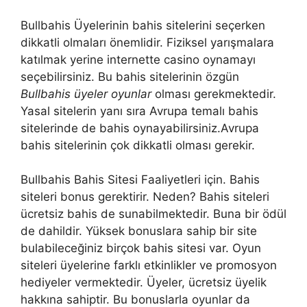
Bullbahis Üyelerinin bahis sitelerini seçerken
dikkatli olmaları önemlidir. Fiziksel yarışmalara
katılmak yerine internette casino oynamayı
seçebilirsiniz. Bu bahis sitelerinin özgün
Bullbahis üyeler oyunlar
olması gerekmektedir.
Yasal sitelerin yanı sıra Avrupa temalı bahis
sitelerinde de bahis oynayabilirsiniz.Avrupa
bahis sitelerinin çok dikkatli olması gerekir.
Bullbahis Bahis Sitesi Faaliyetleri için. Bahis
siteleri bonus gerektirir. Neden? Bahis siteleri
ücretsiz bahis de sunabilmektedir. Buna bir ödül
de dahildir. Yüksek bonuslara sahip bir site
bulabileceğiniz birçok bahis sitesi var. Oyun
siteleri üyelerine farklı etkinlikler ve promosyon
hediyeler vermektedir. Üyeler, ücretsiz üyelik
hakkına sahiptir. Bu bonuslarla oyunlar da