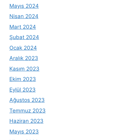
Mayıs 2024
Nisan 2024
Mart 2024
Şubat 2024
Ocak 2024
Aralık 2023
Kasım 2023
Ekim 2023
Eylül 2023
Ağustos 2023
Temmuz 2023
Haziran 2023
Mayıs 2023