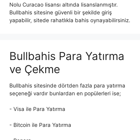
Nolu Curacao lisansı altında lisanslanmıştır.
Bullbahis sitesine güvenli bir şekilde giriş
yapabilir, sitede rahatlıkla bahis oynayabilirsiniz.
Bullbahis Para Yatırma
ve Çekme
Bullbahis sitesinde dörtden fazla para yatırma
seçeneği vardır bunlardan en popülerleri ise;
- Visa ile Para Yatırma
- Bitcoin ile Para Yatırma