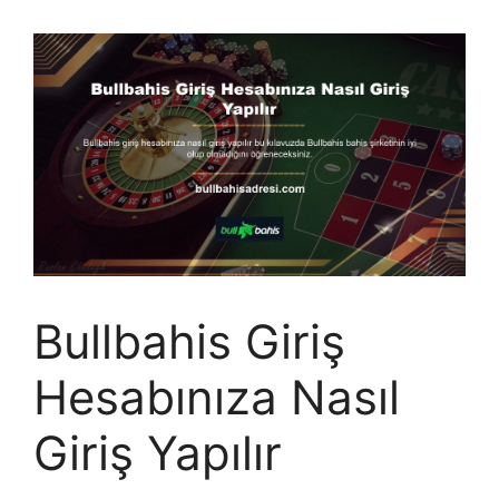
Bullbahis Giriş
Hesabınıza Nasıl
Giriş Yapılır