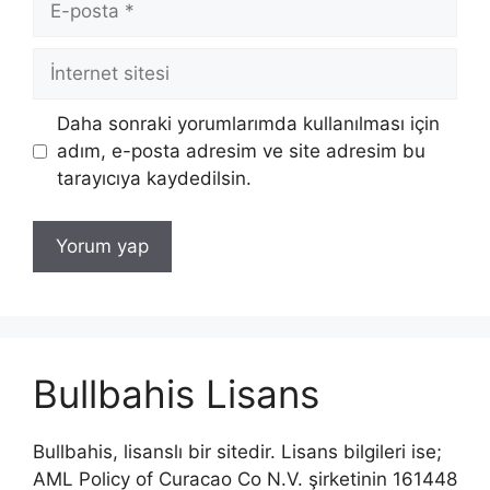
posta
İnternet
sitesi
Daha sonraki yorumlarımda kullanılması için
adım, e-posta adresim ve site adresim bu
tarayıcıya kaydedilsin.
Bullbahis Lisans
Bullbahis, lisanslı bir sitedir. Lisans bilgileri ise;
AML Policy of Curacao Co N.V. şirketinin 161448