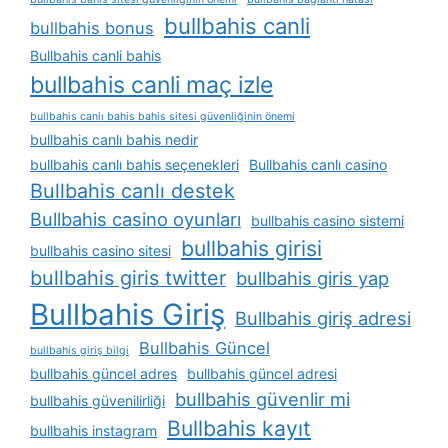
bullbahis canli
bullbahis bonus
Bullbahis canli bahis
bullbahis canli maç izle
bullbahis canlı bahis bahis sitesi güvenliğinin önemi
bullbahis canlı bahis nedir
bullbahis canlı bahis seçenekleri
Bullbahis canlı casino
Bullbahis canlı destek
Bullbahis casino oyunları
bullbahis casino sistemi
bullbahis girisi
bullbahis casino sitesi
bullbahis giris twitter
bullbahis giris yap
Bullbahis Giriş
Bullbahis giriş adresi
Bullbahis Güncel
bullbahis giriş bilgi
bullbahis güncel adres
bullbahis güncel adresi
bullbahis güvenlir mi
bullbahis güvenilirliği
Bullbahis kayıt
bullbahis instagram