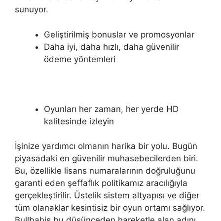
sunuyor.
Geliştirilmiş bonuslar ve promosyonlar
Daha iyi, daha hızlı, daha güvenilir
ödeme yöntemleri
Oyunları her zaman, her yerde HD
kalitesinde izleyin
İşinize yardımcı olmanın harika bir yolu. Bugün
piyasadaki en güvenilir muhasebecilerden biri.
Bu, özellikle lisans numaralarının doğruluğunu
garanti eden şeffaflık politikamız aracılığıyla
gerçekleştirilir. Üstelik sistem altyapısı ve diğer
tüm olanaklar kesintisiz bir oyun ortamı sağlıyor.
Bullbahis bu düşünceden hareketle alan adını