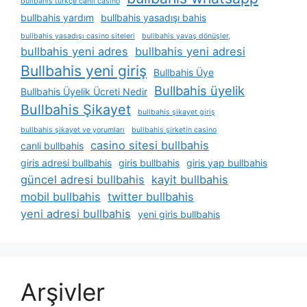
bullbahis türkçe canlı casino
bullbahis yardım
bullbahis yasadışı bahis
bullbahis yasadışı casino siteleri
bullbahis yavaş dönüşler,
bullbahis yeni adres
bullbahis yeni adresi
Bullbahis yeni giriş
Bullbahis Üye
Bullbahis üyelik
Bullbahis Üyelik Ücreti Nedir
Bullbahis Şikayet
bullbahis şikayet giriş
bullbahis şikayet ve yorumları
bullbahis şirketin casino
casino sitesi bullbahis
canli bullbahis
giris adresi bullbahis
giris bullbahis
giris yap bullbahis
güncel adresi bullbahis
kayit bullbahis
mobil bullbahis
twitter bullbahis
yeni adresi bullbahis
yeni giris bullbahis
Arşivler